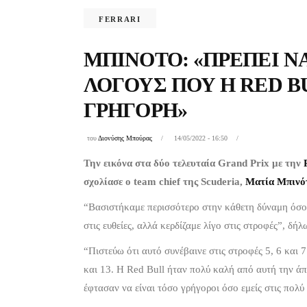
FERRARI
ΜΠΙΝΌΤΟ: «ΠΡΈΠΕΙ Ν
ΛΌΓΟΥΣ ΠΟΥ Η RED B
ΓΡΉΓΟΡΗ»
του
Διονύσης Μπούρας
14/05/2022 - 16:50
Την εικόνα στα δύο τελευταία Grand Prix με την
σχολίασε ο team chief της Scuderia,
Ματία Μπινό
“Βασιστήκαμε περισσότερο στην κάθετη δύναμη όσον
στις ευθείες, αλλά κερδίζαμε λίγο στις στροφές”, δή
“Πιστεύω ότι αυτό συνέβαινε στις στροφές 5, 6 και 7
και 13. Η Red Bull ήταν πολύ καλή από αυτή την άπ
έφτασαν να είναι τόσο γρήγοροι όσο εμείς στις πολύ