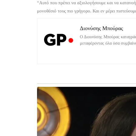
“Αυτό που πρέπει να αξιολογήσουμε και να κατανοήσ
μονοθέσιό τους πιο γρήγορο. Και εν μέρει πιστεύου
Διονύσης Μπούρας
Ο Διουνύσης Μπούρας καταγράφε
μεταφέροντας όλα όσα συμβαίν