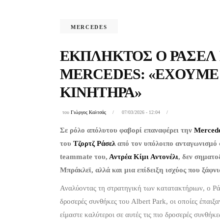
MERCEDES
ΈΚΠΛΗΚΤΟΣ Ο ΡΆΣΕΛ
MERCEDES: «ΈΧΟΥΜΕ
ΚΙΝΗΤΉΡΑ»
του
Γιώργος Καλτσάς
07/03/2026 - 12:04
Σε ρόλο απόλυτου φαβορί επαναφέρει την
Merced
του
Τζορτζ Ράσελ
από τον υπόλοιπο ανταγωνισμό 
teammate του,
Αντρέα Κίμι Αντονέλι
, δεν σηματο
Μπράκλεϊ, αλλά και μια επίδειξη ισχύος που ξάφν
Αναλύοντας τη στρατηγική των κατατακτήριων, ο Ράσ
δροσερές συνθήκες του Albert Park, οι οποίες έπαιξ
είμαστε καλύτεροι σε αυτές τις πιο δροσερές συνθήκ