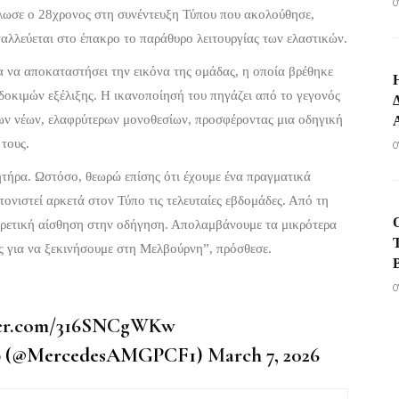
0
λωσε ο 28χρονος στη συνέντευξη Τύπου που ακολούθησε,
αλλεύεται στο έπακρο το παράθυρο λειτουργίας των ελαστικών.
α να αποκαταστήσει την εικόνα της ομάδας, η οποία βρέθηκε
δοκιμών εξέλιξης. Η ικανοποίησή του πηγάζει από το γεγονός
των νέων, ελαφρύτερων μονοθεσίων, προσφέροντας μια οδηγική
 τους.
0
ητήρα. Ωστόσο, θεωρώ επίσης ότι έχουμε ένα πραγματικά
τονιστεί αρκετά στον Τύπο τις τελευταίες εβδομάδες. Από τη
ξαιρετική αίσθηση στην οδήγηση. Απολαμβάνουμε τα μικρότερα
ος για να ξεκινήσουμε στη Μελβούρνη”, πρόσθεσε.
0
ter.com/316SNCgWKw
ub (@MercedesAMGPCF1)
March 7, 2026