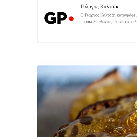
Γιώργος Καλτσάς
Ο Γιώργος Καλτσάς καταγράφει 
παρακολουθώντας στενά τις τελε