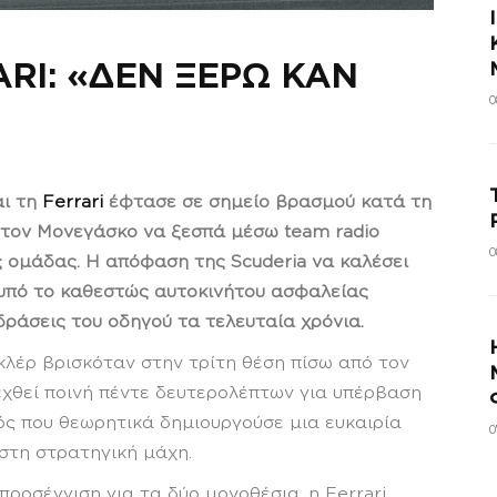
RI: «ΔΕΝ ΞΕΡΩ ΚΑΝ
0
ι τη
Ferrari
έφτασε σε σημείο βρασμού κατά τη
ε τον Μονεγάσκο να ξεσπά μέσω team radio
0
 ομάδας. Η απόφαση της Scuderia να καλέσει
s υπό το καθεστώς αυτοκινήτου ασφαλείας
δράσεις του οδηγού τα τελευταία χρόνια.
εκλέρ βρισκόταν στην τρίτη θέση πίσω από τον
εχθεί ποινή πέντε δευτερολέπτων για υπέρβαση
νός που θεωρητικά δημιουργούσε μια ευκαιρία
0
 στη στρατηγική μάχη.
ροσέγγιση για τα δύο μονοθέσια, η Ferrari