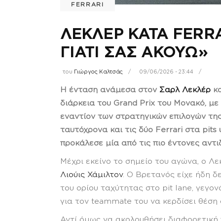
FERRARI
ΛΕΚΛΕΡ ΚΑΤΑ FERRA
ΓΙΑΤΙ ΣΑΣ ΑΚΟΥΩ»
του
Γιώργος Καλτσάς
09/06/2026 - 23:44
Η ένταση ανάμεσα στον
Σαρλ Λεκλέρ
κα
διάρκεια του Grand Prix του Μονακό, μ
εναντίον των στρατηγικών επιλογών της
ταυτόχρονα και τις δύο Ferrari στα pit
προκάλεσε μία από τις πιο έντονες αντι
Μέχρι εκείνο το σημείο του αγώνα, ο Λ
Λιούις Χάμιλτον
. Ο Βρετανός είχε ήδη δ
του ορίου ταχύτητας στο pit lane, γεγο
για τον teammate του να κερδίσει θέση
Αντί όμως να ακολουθήσει διαφορετική π