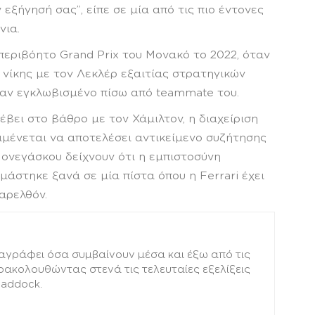
ξήγησή σας”, είπε σε μία από τις πιο έντονες
νια.
περιβόητο Grand Prix του Μονακό το 2022, όταν
α νίκης με τον Λεκλέρ εξαιτίας στρατηγικών
σαν εγκλωβισμένο πίσω από teammate του.
έβει στο βάθρο με τον Χάμιλτον, η διαχείριση
αμένεται να αποτελέσει αντικείμενο συζήτησης
Μονεγάσκου δείχνουν ότι η εμπιστοσύνη
μάστηκε ξανά σε μία πίστα όπου η Ferrari έχει
αρελθόν.
αγράφει όσα συμβαίνουν μέσα και έξω από τις
αρακολουθώντας στενά τις τελευταίες εξελίξεις
paddock.