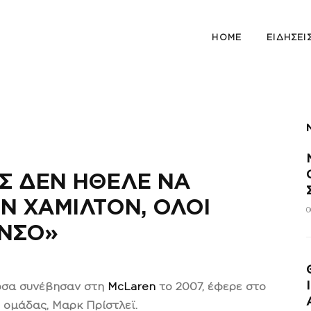
HOME
ΕΙΔΉΣΕΙ
Σ ΔΕΝ ΉΘΕΛΕ ΝΑ
Ν ΧΆΜΙΛΤΟΝ, ΌΛΟΙ
0
ΝΣΟ»
 όσα συνέβησαν στη
McLaren
το 2007, έφερε στο
 ομάδας, Μαρκ Πρίστλεϊ.