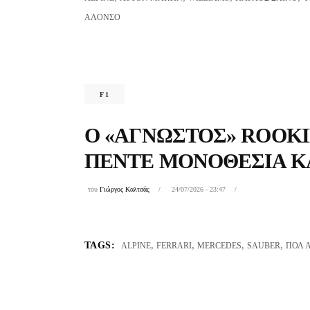
ΑΛΌΝΣΟ
F1
Ο «ΆΓΝΩΣΤΟΣ» ROOKIE 
ΠΈΝΤΕ ΜΟΝΟΘΈΣΙΑ ΚΑ
του
Γιώργος Καλτσάς
24/07/2026 - 23:47
,
,
,
,
TAGS:
ALPINE
FERRARI
MERCEDES
SAUBER
ΠΟΛ 