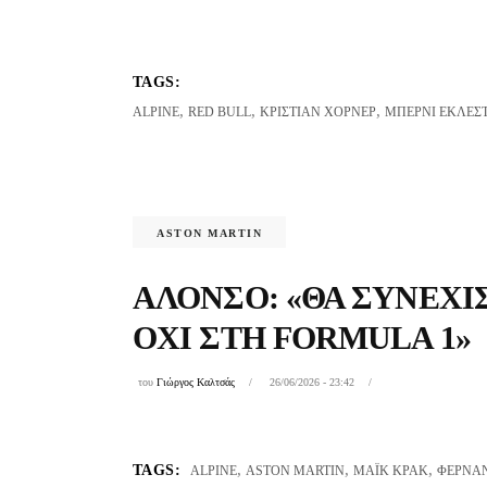
TAGS:
,
,
,
ALPINE
RED BULL
ΚΡΊΣΤΙΑΝ ΧΌΡΝΕΡ
ΜΠΈΡΝΙ ΈΚΛΕΣ
ASTON MARTIN
ΑΛΌΝΣΟ: «ΘΑ ΣΥΝΕΧΊ
ΌΧΙ ΣΤΗ FORMULA 1»
του
Γιώργος Καλτσάς
26/06/2026 - 23:42
,
,
,
TAGS:
ALPINE
ASTON MARTIN
ΜΆΙΚ ΚΡΑΚ
ΦΕΡΝΆ