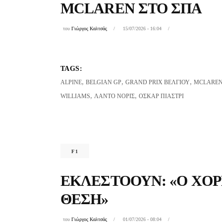
MCLAREN ΣΤΟ ΣΠΑ
του
Γιώργος Καλτσάς
15/07/2026 - 16:04
TAGS:
,
,
,
ALPINE
BELGIAN GP
GRAND PRIX ΒΕΛΓΊΟΥ
MCLARE
,
,
WILLIAMS
ΛΆΝΤΟ ΝΌΡΙΣ
ΌΣΚΑΡ ΠΙΆΣΤΡΙ
F1
ΈΚΛΕΣΤΟΟΥΝ: «Ο ΧΌΡ
ΘΈΣΗ»
του
Γιώργος Καλτσάς
01/07/2026 - 08:04