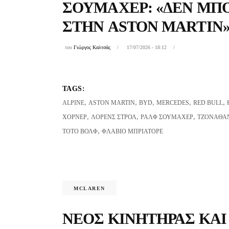
ΣΟΥΜΆΧΕΡ: «ΔΕΝ ΜΠ
ΣΤΗΝ ASTON MARTIN
του
Γιώργος Καλτσάς
17/07/2026 - 18:12
TAGS:
,
,
,
,
,
ALPINE
ASTON MARTIN
BYD
MERCEDES
RED BULL
,
,
,
ΧΌΡΝΕΡ
ΛΌΡΕΝΣ ΣΤΡΟΛ
ΡΑΛΦ ΣΟΥΜΆΧΕΡ
ΤΖΌΝΑΘΑΝ
,
ΤΌΤΟ ΒΟΛΦ
ΦΛΆΒΙΟ ΜΠΡΙΑΤΌΡΕ
MCLAREN
ΝΈΟΣ ΚΙΝΗΤΉΡΑΣ ΚΑΙ 