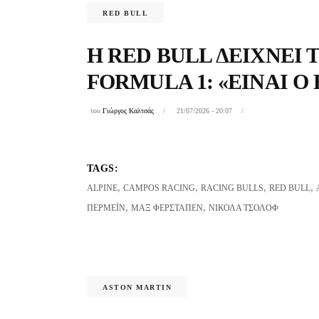
RED BULL
Η RED BULL ΔΕΊΧΝΕΙ 
FORMULA 1: «ΕΊΝΑΙ Ο
του
Γιώργος Καλτσάς
21/07/2026 - 20:07
TAGS:
,
,
,
,
ALPINE
CAMPOS RACING
RACING BULLS
RED BULL
,
,
ΠΕΡΜΈΙΝ
ΜΑΞ ΦΕΡΣΤΆΠΕΝ
ΝΙΚΌΛΑ ΤΣΌΛΟΦ
ASTON MARTIN