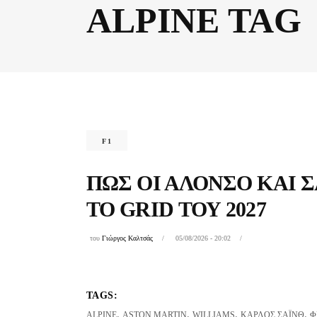
ALPINE TAG
F1
ΠΏΣ ΟΙ ΑΛΌΝΣΟ ΚΑΙ 
ΤΟ GRID ΤΟΥ 2027
του
Γιώργος Καλτσάς
05/08/2026 - 20:02
TAGS:
,
,
,
,
ALPINE
ASTON MARTIN
WILLIAMS
ΚΆΡΛΟΣ ΣΆΙΝΘ
Φ