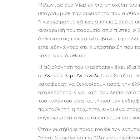
Μιλώντας στο Viaplay για τη σχέση του
υπογράμμισε την οικειότητα που αισθάνε
“Γνωριζόμαστε κάπως από εκεί, οπότε υ
κυριαρχική του παρουσία στις πίστες, ο
δηλώνοντας πως απολαμβάνει την αλληλε
είπε, εξηγώντας ότι η υποστήριξη που π
καλή τους διάθεση.
Η αξιολόγηση του Φερστάπεν έχει ιδιαί
οι
Αντρέα Κίμι Αντονέλι
, Ίσακ Χατζάρ, 
κατάφεραν να ξεχωρίσουν παρά την έλλε
σταθερότητα είναι κάτι που λείπει από 
του ταλέντου είναι αυτή που τον ενδιαφ
πρωταθλητή, η ταχύτητα είναι ένα στοιχεί
συγκεκριμένα ονόματα φαίνεται να έχουν
Όταν ρωτήθηκε ποιος rookie τον εντυπ
“Είναι δύσκολο να πω. Όλοι εντυπωσίασα