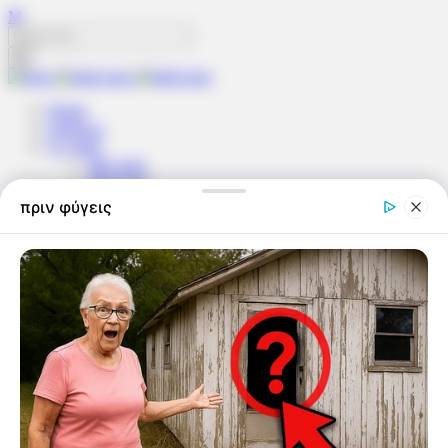
Home
Ειδήσεις
F1 2026
McLaren
Mercedes
Red Bull
Ferrari
Williams
Racing Bulls
Aston Martin
Haas
Audi
Alpine
Cadillac
Βαθμολογία
Οδηγοί
Κατασκευαστές
Πρόγραμμα