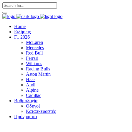
Home
Ειδήσεις
F1 2026
McLaren
Mercedes
Red Bull
Ferrari
Williams
Racing Bulls
Aston Martin
Haas
Audi
Alpine
Cadillac
Βαθμολογία
Οδηγοί
Κατασκευαστές
Πρόγραμμα