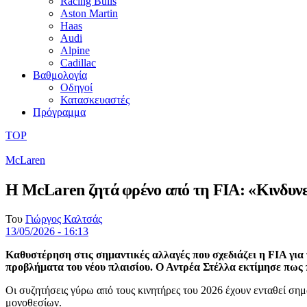
Racing Bulls
Aston Martin
Haas
Audi
Alpine
Cadillac
Βαθμολογία
Οδηγοί
Κατασκευαστές
Πρόγραμμα
TOP
McLaren
Η McLaren ζητά φρένο από τη FIA: «Κινδυν
Του
Γιώργος Καλτσάς
13/05/2026 - 16:13
Καθυστέρηση στις σημαντικές αλλαγές που σχεδιάζει η FIA για
προβλήματα του νέου πλαισίου. Ο Αντρέα Στέλλα εκτίμησε πως π
Οι συζητήσεις γύρω από τους κινητήρες του 2026 έχουν ενταθεί σημαν
μονοθεσίων.