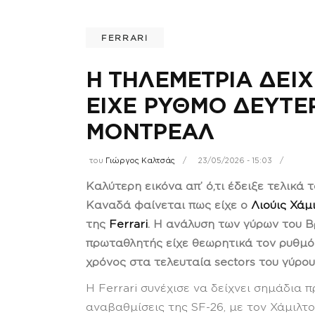
FERRARI
Η ΤΗΛΕΜΕΤΡΙΑ ΔΕΙΧ
ΕΙΧΕ ΡΥΘΜΟ ΔΕΥΤΕ
ΜΟΝΤΡΕΑΛ
του
Γιώργος Καλτσάς
23/05/2026 - 15:03
Καλύτερη εικόνα απ’ ό,τι έδειξε τελικά
Καναδά φαίνεται πως είχε ο
Λιούις Χάμ
της
Ferrari
. Η ανάλυση των γύρων του Β
πρωταθλητής είχε θεωρητικά τον ρυθμό γ
χρόνος στα τελευταία sectors του γύρου
Η Ferrari συνέχισε να δείχνει σημάδια
αναβαθμίσεις της SF-26, με τον Χάμιλτ