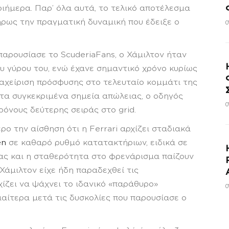
ιήμερα. Παρ’ όλα αυτά, το τελικό αποτέλεσμα
ήρως την πραγματική δυναμική που έδειξε ο
0
αρουσίασε το ScuderiaFans, ο Χάμιλτον ήταν
υ γύρου του, ενώ έχανε σημαντικό χρόνο κυρίως
αχείριση πρόσφυσης στο τελευταίο κομμάτι της
 τα συγκεκριμένα σημεία απώλειας, ο οδηγός
0
ρόνους δεύτερης σειράς στο grid.
ρο την αίσθηση ότι η Ferrari αρχίζει σταδιακά
en
σε καθαρό ρυθμό κατατακτήριων, ειδικά σε
ιας και η σταθερότητα στο φρενάρισμα παίζουν
 Χάμιλτον είχε ήδη παραδεχθεί τις
ίζει να ψάχνει το ιδανικό «παράθυρο»
0
διαίτερα μετά τις δυσκολίες που παρουσίασε ο