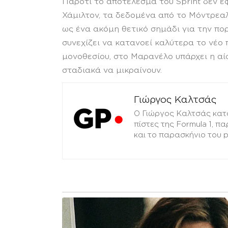
Παρότι το αποτέλεσμα του Sprint δεν έφ
Χάμιλτον, τα δεδομένα από το Μόντρεα
ως ένα ακόμη θετικό σημάδι για την πορ
συνεχίζει να κατανοεί καλύτερα το νέο
μονοθεσίου, στο Μαρανέλο υπάρχει η αί
σταδιακά να μικραίνουν.
Γιώργος Καλτσάς
Ο Γιώργος Καλτσάς κατ
πίστες της Formula 1, π
και το παρασκήνιο του 