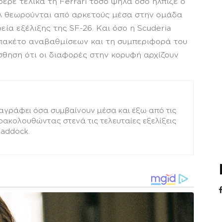
ερε τελικά τη Ferrari τόσο ψηλά όσο ήλπιζε ο
λ θεωρούνται από αρκετούς μέσα στην ομάδα
εία εξέλιξης της SF-26. Και όσο η Scuderia
 πακέτο αναβαθμίσεων και τη συμπεριφορά του
σθηση ότι οι διαφορές στην κορυφή αρχίζουν
αγράφει όσα συμβαίνουν μέσα και έξω από τις
αρακολουθώντας στενά τις τελευταίες εξελίξεις
paddock.