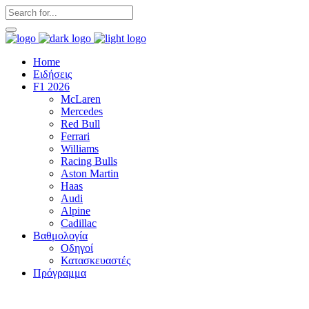
Home
Ειδήσεις
F1 2026
McLaren
Mercedes
Red Bull
Ferrari
Williams
Racing Bulls
Aston Martin
Haas
Audi
Alpine
Cadillac
Βαθμολογία
Οδηγοί
Κατασκευαστές
Πρόγραμμα