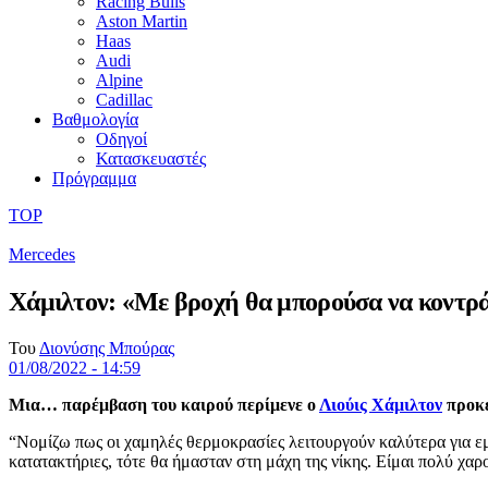
Racing Bulls
Aston Martin
Haas
Audi
Alpine
Cadillac
Βαθμολογία
Οδηγοί
Κατασκευαστές
Πρόγραμμα
TOP
Mercedes
Χάμιλτον: «Με βροχή θα μπορούσα να κοντρ
Του
Διονύσης Μπούρας
01/08/2022 - 14:59
Μια… παρέμβαση του καιρού περίμενε ο
Λιούις Χάμιλτον
προκε
“Νομίζω πως οι χαμηλές θερμοκρασίες λειτουργούν καλύτερα για εμά
κατατακτήριες, τότε θα ήμασταν στη μάχη της νίκης. Είμαι πολύ χα