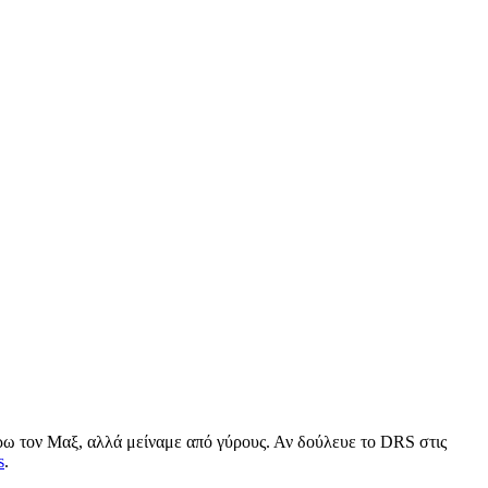
άρω τον Μαξ, αλλά μείναμε από γύρους. Αν δούλευε το DRS στις
s
.