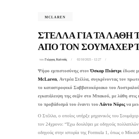
MCLAREN
ΣΤΈΛΛΑ ΓΙΑ ΤΑ ΛΆΘΗ Τ
ΑΠΌ ΤΟΝ ΣΟΥΜΆΧΕΡ 
του
Γιώργος Καλτσάς
02/10/2025 - 12:27
Ψήφο εμπιστοσύνης στον
Όσκαρ Πιάστρι
έδωσε με
McLaren
, Αντρέα Στέλλα, συγκρίνοντας τον πρω
το καταστροφικό Σαββατοκύριακο του Αυστραλού
εγκατάλειψη της σεζόν στο Μπακού, με λάθη στις
το προβάδισμά του έναντι του
Λάντο Νόρις
να μει
Ο Στέλλα, ο οποίος υπήρξε μηχανικός του Σουμάχε
τον 24χρονο: “Έχω δουλέψει με οδηγούς πολλαπλών
οδηγούς στην ιστορία της Formula 1, όπως ο Μίκαελ