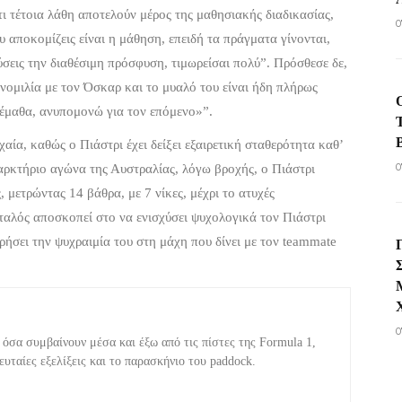
τι τέτοια λάθη αποτελούν μέρος της μαθησιακής διαδικασίας,
0
 αποκομίζεις είναι η μάθηση, επειδή τα πράγματα γίνονται,
ύσεις την διαθέσιμη πρόσφυση, τιμωρείσαι πολύ”. Πρόσθεσε δε,
υνομιλία με τον Όσκαρ και το μυαλό του είναι ήδη πλήρως
α έμαθα, ανυπομονώ για τον επόμενο»”.
αία, καθώς ο Πιάστρι έχει δείξει εξαιρετική σταθερότητα καθ’
0
ναρκτήριο αγώνα της Αυστραλίας, λόγω βροχής, ο Πιάστρι
μετρώντας 14 βάθρα, με 7 νίκες, μέχρι το ατυχές
αλός αποσκοπεί στο να ενισχύσει ψυχολογικά τον Πιάστρι
ρήσει την ψυχραιμία του στη μάχη που δίνει με τον teammate
0
όσα συμβαίνουν μέσα και έξω από τις πίστες της Formula 1,
υταίες εξελίξεις και το παρασκήνιο του paddock.