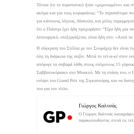
Τόνισε ότι το περιστατικό ήταν «μεμονωμένο» και ό
ακόμα και για τους κορυφαίους: “Το περισσότερο που
για κάποιους λόγους, δύσκολα, και μόλις παρερμηνε
ότι ο Πιάστρι έχει ήδη προχωρήσει: “Είχα ήδη μια σ
λειτουργικό, επεξεργάζεται, είναι ήδη στο: «Αυτά τ
Η σύγκριση του Στέλλα με τον Σουμάχερ δεν είναι τυχ
όλη τη διάρκεια της σεζόν. Μετά το τετ-α-κέ στον ε
απέφυγε τα σοβαρά λάθη στους επόμενους 15 γύρους, 
Σαββατοκύριακο στο Μπακού. Με τη στάση του, ο Ιτ
ενόψει του Grand Prix της Σιγκαπούρης και να διατη
του για τον τίτλο.
Γιώργος Καλτσάς
Ο Γιώργος Καλτσάς καταγράφει 
παρακολουθώντας στενά τις τελε