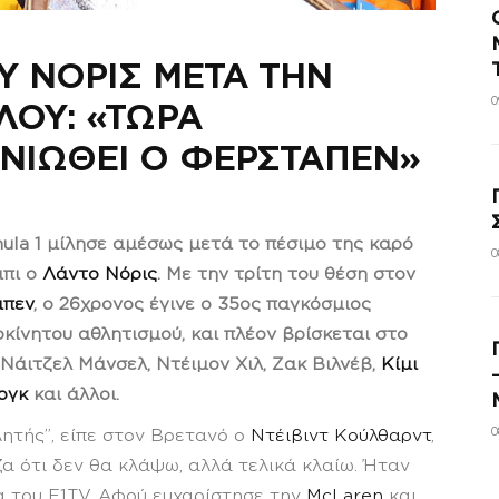
Υ ΝΟΡΙΣ ΜΕΤΑ ΤΗΝ
0
ΛΟΥ: «ΤΩΡΑ
ΝΙΩΘΕΙ Ο ΦΕΡΣΤΑΠΕΝ»
ula 1 μίλησε αμέσως μετά το πέσιμο της καρό
0
μπι ο
Λάντο Νόρις
. Με την τρίτη του θέση στον
πεν
, ο 26χρονος έγινε ο 35ος παγκόσμιος
ίνητου αθλητισμού, και πλέον βρίσκεται στο
 Νάιτζελ Μάνσελ, Ντέιμον Χιλ, Ζακ Βιλνέβ,
Κίμι
ργκ
και άλλοι.
0
ητής”, είπε στον Βρετανό ο
Ντέιβιντ Κούλθαρντ
,
ζα ότι δεν θα κλάψω, αλλά τελικά κλαίω. Ήταν
α του F1TV. Αφού ευχαρίστησε την
McLaren
και