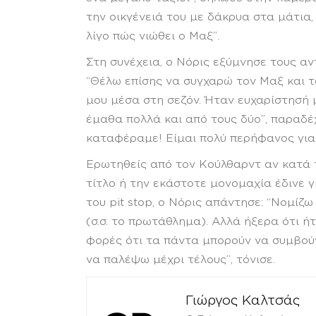
την οικγένειά του με δάκρυα στα μάτια
λίγο πώς νιώθει ο Μαξ”.
Στη συνέχεια, ο Νόρις εξύμνησε τους α
“Θέλω επίσης να συγχαρώ τον Μαξ και τ
μου μέσα στη σεζόν. Ήταν ευχαρίστησή μ
έμαθα πολλά και από τους δύο”, παραδέ
καταφέραμε! Είμαι πολύ περήφανος για 
Ερωτηθείς από τον Κούλθαρντ αν κατά τ
τίτλο ή την εκάστοτε μονομαχία έδινε 
του pit stop, ο Νόρις απάντησε: “Νομίζω
(σ.σ. το πρωτάθλημα). Αλλά ήξερα ότι ή
φορές ότι τα πάντα μπορούν να συμβούν
να παλέψω μέχρι τέλους”, τόνισε.
Γιώργος Καλτσάς