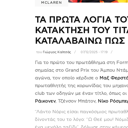
MCLAREN
ΤΑ ΠΡΩΤΑ ΛΟΓΙΑ ΤΟ
ΚΑΤΑΚΤΗΣΗ ΤΟΥ ΤΙΤ
ΚΑΤΑΛΑΒΑΙΝΩ ΠΩΣ 
του
Γιώργος Καλτσάς
07/12/2025 - 17:19
Για το πρώτο του πρωτάθλημα στη Form
σημαίας στο Grand Prix του Άμπου Ντά
αγώνα, τον οποίο κέρδισε ο
Μαξ Φερστά
πρωταθλητής της κορωνίδας του μηχανοκ
club των οδηγών με έναν τίτλο, όπως οι
Ράικονεν
, Τζένσον Μπάτον,
Νίκο Ρόσμπε
“Λάντο Νόρις είσαι παγκόσμιος πρωταθλ
δίνοντάς του το λόγο: “Ω Θεέ μου! Νόμι
ένα μεγάλο ταξίδι”, δήλωσε στην κάμερ