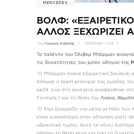
MERCEDES
ΒΟΛΦ: «ΕΞΑΙΡΕΤΙΚ
ΑΛΛΟΣ ΞΕΧΩΡΙΖΕΙ Α
του
Γιώργος Καλτσάς
17/03/2024 - 17:24
Το ταλέντο του Όλιβερ Μπέρμαν αναγν
τις δυνατότητες του junior οδηγού της
M
“Ο Μπέρμαν έκανε εξαιρετική δουλειά, α
δήλωσε ο team principal της ομάδας τ
oe24, ενώ στη συνέχεια αναφέρθηκε στ
Formula 1 και τη θέση του
Λιούις Χάμιλτ
“Ο Κίμι ξεχωρίζει για μένα μεταξύ των 
είναι ευκολότερα στην οδήγηση γιατί, σ
υδραυλικό τιμόνι. Αυτό το κάνει λιγότε
αφήσω τη θέση κενή για όσο το δυνατόν