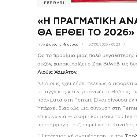
FERRARI
«Η ΠΡΑΓΜΑΤΙΚΗ ΑΝ
ΘΑ ΕΡΘΕΙ ΤΟ 2026»
του
Διονύσης Μπούρας
07/08/2025 - 08:23
Ως το προοίμιο μιας πολύ μεγαλύτερης 
σεζόν, χαρακτηρίζει ο Ζακ Βιλνέβ τις δ
Λιούις Χάμιλτον
.
“Ο Λιούις έχει ζήσει τελείως διαφορετι
με αγγλικές και γερμανικές μεθόδους. Τ
πράγματα στη Ferrari. Είναι σίγουρα έκ
Υπάρχει διαρκώς μια σύγχυση στη Ferra
επικοινωνία — ακόμη και μέσω του team
προσαρμογή του”, σημείωσε ο Καναδός σ
“Η πραγματική αναμέτρηση με τον
Σαρλ