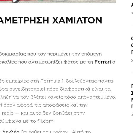
0
ΑΜΕΤΡΗΣΗ ΧΑΜΙΛΤΟΝ
δοκιμασίας που τον περιμένει την επόμενη
0
υσκολίες που αντιμετωπίζει φέτος με τη
Ferrari
ο
κές εμπειρίες στη Formula 1, δουλεύοντας πάντα
ώρα συνειδητοποιεί πόσο διαφορετικά είναι τα
πληξη να τον βλέπει κανείς τόσο απογοητευμένο.
ri όσον αφορά τις αποφάσεις και την
 radio — και αυτό δεν βοηθάει στην
0
ύμφωνα με το f1i.com.
 Λεκλέρ
θα έρθει του χρόνου. Αυτό το