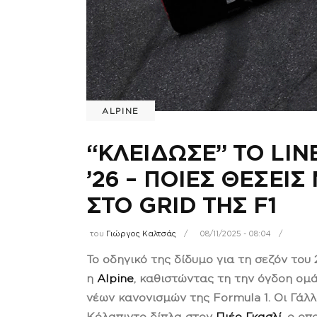
ALPINE
“ΚΛΕΙΔΩΣΕ” ΤΟ LINE
’26 – ΠΟΙΕΣ ΘΕΣΕΙ
ΣΤΟ GRID ΤΗΣ F1
του
Γιώργος Καλτσάς
08/11/2025 - 08:04
Το οδηγικό της δίδυμο για τη σεζόν το
η
Alpine
, καθιστώντας τη την όγδοη ομ
νέων κανονισμών της Formula 1. Οι Γά