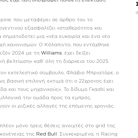
ποίος είχε ήδη υπογράψει πολυετή επέκταση
0
pine, που μεταφέρει σε άρθρο του το
γεντινού εξασφαλίζει «σταθερότητα και
α σηματοδοτεί μια «νέα ευκαιρία και ένα νέο
οχή κανονισμών. Ο Κόλαπιντο, που εντάχθηκε
σεζόν 2024 με τη
Williams
, έχει δείξει
ή βελτίωση» καθ’ όλη τη διάρκεια του 2025.
τον εκτελεστικό σύμβουλο, Φλάβιο Μπριατόρε, ο
ς βασική επιλογή, εκτιμά ότι ο 22χρονος έχει
δα και τους μηχανικούς». Το δίδυμο Γκασλί και
υλλογικά την ομάδα προς τα εμπρός,
γούν οι ριζικές αλλαγές της επόμενης χρονιάς
πλέον μόνο τρεις θέσεις ανοιχτές στο grid της
ικογένειας της
Red Bull
. Συγκεκριμένα, η Racing