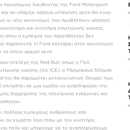
ο παγκόσμιος διευθυντής της Ford Motorsport,
και αν υπάρξει κάποια υστέρηση, αυτή θα είναι
0
πως οι νέοι κανονισμοί, που προβλέπουν ισόποση
οκινητήρα και κινητήρα εσωτερικής καύσης,
ύ όπου η εμπειρία του παρελθόντος δεν
κό παράγοντα. Η Ford ποντάρει στην καινοτομία
ι το όποιο αρχικό κενό.
0
αν στελέχη της Red Bull, όπως ο Πολ
ωτερικής καύσης (σ.σ. ICE), ο Ράσμπρουκ δήλωσε
κέτου θα παραμείνει ανταγωνιστική. Θεωρεί πως
 επιτρέπει σε μια ομάδα να αναπληρώσει την
ης διαχείρισης της ηλεκτρικής ενέργειας και
νοθεσίου.
0
ει πολλούς έμπειρους ανθρώπους από
ι αν είμαστε λίγο πίσω με τον κινητήρα
είναι πολύ και μπορούμε να το αναπληρώσουμε