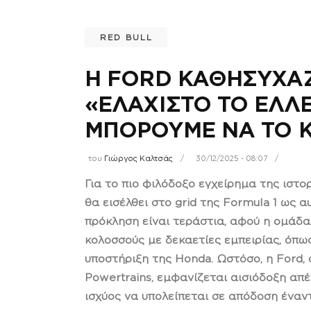
RED BULL
Η FORD ΚΑΘΗΣΥΧΑΖΕ
«ΕΛΑΧΙΣΤΟ ΤΟ ΕΛΛΕ
ΜΠΟΡΟΥΜΕ ΝΑ ΤΟ 
του
Γιώργος Καλτσάς
30/12/2025 - 08:07
Για το πιο φιλόδοξο εγχείρημα της ιστο
θα εισέλθει στο grid της Formula 1 ως
πρόκληση είναι τεράστια, αφού η ομάδα
κολοσσούς με δεκαετίες εμπειρίας, όπω
υποστήριξη της Honda. Ωστόσο, η Ford,
Powertrains, εμφανίζεται αισιόδοξη απ
ισχύος να υπολείπεται σε απόδοση έναν