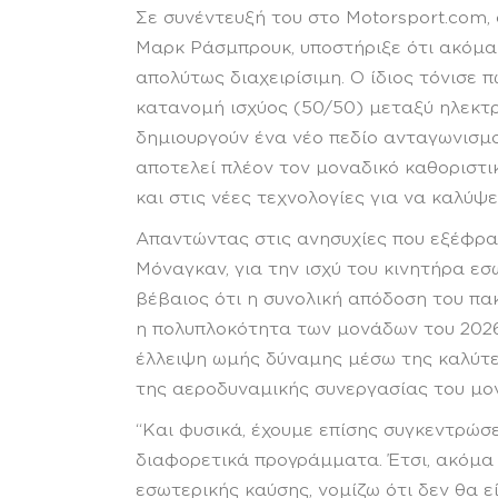
Σε συνέντευξή του στο Motorsport.com, 
Μαρκ Ράσμπρουκ, υποστήριξε ότι ακόμα 
απολύτως διαχειρίσιμη. Ο ίδιος τόνισε 
κατανομή ισχύος (50/50) μεταξύ ηλεκτρ
δημιουργούν ένα νέο πεδίο ανταγωνισμο
αποτελεί πλέον τον μοναδικό καθοριστι
και στις νέες τεχνολογίες για να καλύψε
Απαντώντας στις ανησυχίες που εξέφρασ
Μόναγκαν, για την ισχύ του κινητήρα εσ
βέβαιος ότι η συνολική απόδοση του πα
η πολυπλοκότητα των μονάδων του 2026
έλλειψη ωμής δύναμης μέσω της καλύτερ
της αεροδυναμικής συνεργασίας του μο
“Και φυσικά, έχουμε επίσης συγκεντρώσ
διαφορετικά προγράμματα. Έτσι, ακόμα κ
εσωτερικής καύσης, νομίζω ότι δεν θα 